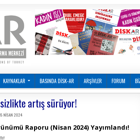
KAYNAKLAR
BASINDA DİSK-AR
ARŞIVLER
FORUM
BI
sizlikte artış sürüyor!
15 NISAN 2024
örünümü Raporu (Nisan 2024) Yayımlandı!
tı!