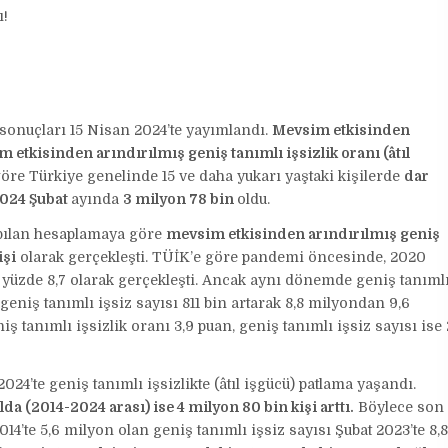
ı!
sonuçları 15 Nisan 2024’te yayımlandı.
Mevsim etkisinden
 etkisinden arındırılmış geniş tanımlı işsizlik oranı (âtıl
göre Türkiye genelinde 15 ve daha yukarı yaştaki kişilerde
dar
2024 Şubat
ayında
3 milyon 78 bin
oldu.
pılan hesaplamaya göre
mevsim etkisinden arındırılmış geniş
işi
olarak gerçekleşti. TÜİK’e göre pandemi öncesinde, 2020
’te yüzde 8,7 olarak gerçekleşti. Ancak aynı dönemde geniş tanıml
 geniş tanımlı işsiz sayısı 811 bin artarak 8,8 milyondan 9,6
iş tanımlı işsizlik oranı 3,9 puan, geniş tanımlı işsiz sayısı ise 
4’te geniş tanımlı işsizlikte (âtıl işgücü) patlama yaşandı.
ılda (2014-2024 arası) ise 4 milyon 80 bin kişi arttı.
Böylece son
 2014’te 5,6 milyon olan geniş tanımlı işsiz sayısı Şubat 2023’te 8,8