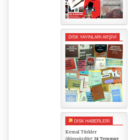
DİSK YAYINLARI ARŞİVİ
DİSK HABERLERİ
Kemal Türkler
ölümsüzdür!
24 Temmuz