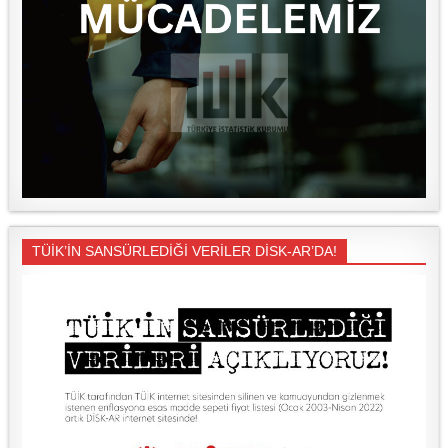
TÜİK’İN SANSÜRLEDİĞİ VERİLER DİSK-AR’DA!