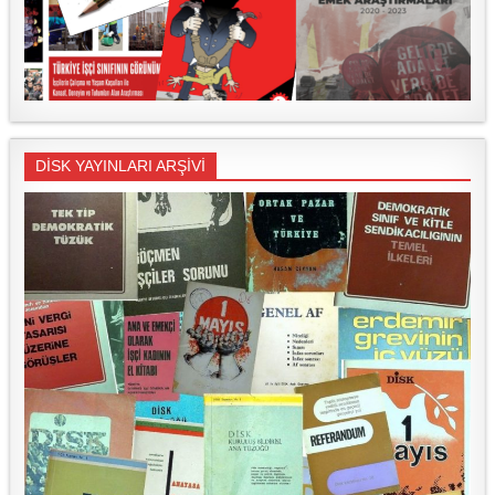
DİSK YAYINLARI ARŞİVİ