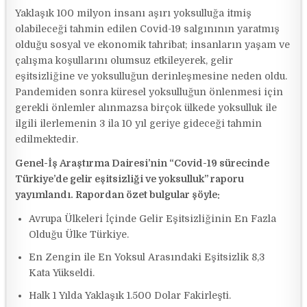
Yaklaşık 100 milyon insanı aşırı yoksulluğa itmiş
olabileceği tahmin edilen Covid-19 salgınının yaratmış
olduğu sosyal ve ekonomik tahribat; insanların yaşam ve
çalışma koşullarını olumsuz etkileyerek, gelir
eşitsizliğine ve yoksulluğun derinleşmesine neden oldu.
Pandemiden sonra küresel yoksulluğun önlenmesi için
gerekli önlemler alınmazsa birçok ülkede yoksulluk ile
ilgili ilerlemenin 3 ila 10 yıl geriye gideceği tahmin
edilmektedir.
Genel-İş Araştırma Dairesi’nin “Covid-19 sürecinde
Türkiye’de gelir eşitsizliği ve yoksulluk” raporu
yayımlandı. Rapordan özet bulgular şöyle:
Avrupa Ülkeleri İçinde Gelir Eşitsizliğinin En Fazla
Olduğu Ülke Türkiye.
En Zengin ile En Yoksul Arasındaki Eşitsizlik 8,3
Kata Yükseldi.
Halk 1 Yılda Yaklaşık 1.500 Dolar Fakirleşti.