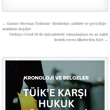
Yazı
← Gamze Yücesan Özdemir- Sömürüye, şiddete ve gericiliğe
gezinmesi
mahkum değiliz!
Türkiye Covid-19 ile mücadelede vatandaşlara en az nakit
destek veren ülkelerden biri! →